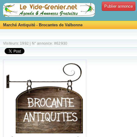
Publier annonce
Marché Antiquité - Brocantes de Valbonne
Visiteurs: 1992 | N° annonce: #62930