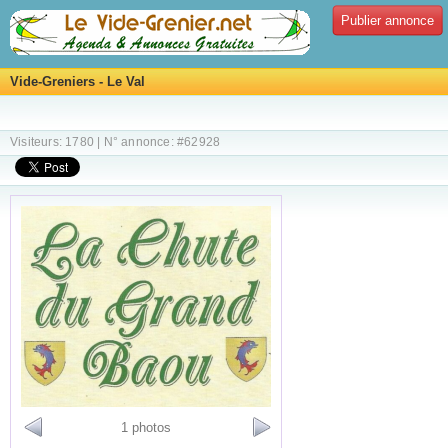
Publier annonce
Vide-Greniers - Le Val
Visiteurs: 1780 | N° annonce: #62928
1 photos