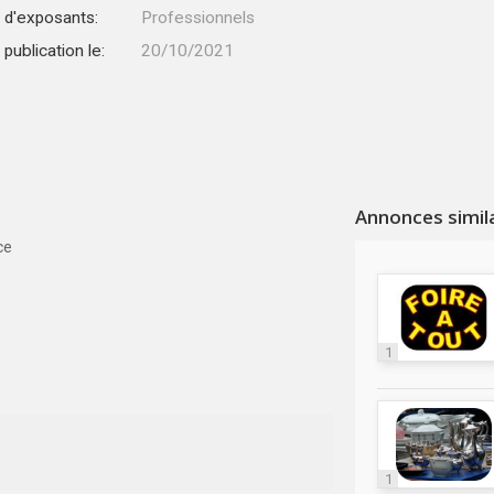
 d'exposants:
Professionnels
publication le:
20/10/2021
Annonces simil
ce
1
1