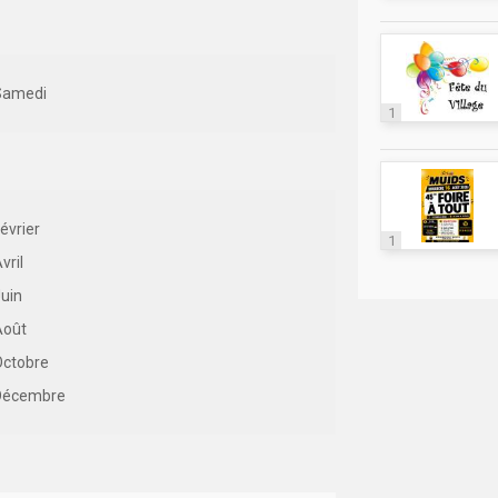
Samedi
1
évrier
1
vril
uin
Août
Octobre
Décembre