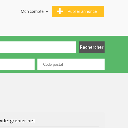
Mon compte
Publier annonce
vide-grenier.net