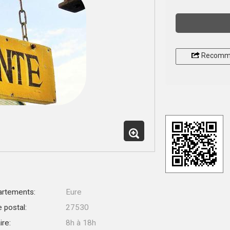
Recomm
rtements:
Eure
 postal:
27530
ire:
8h à 18h