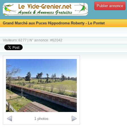
Publier annonce
Grand Marché aux Puces Hippodrome Roberty - Le Pontet
Visiteurs: 6277 | N° annonce: #62042
1 photos