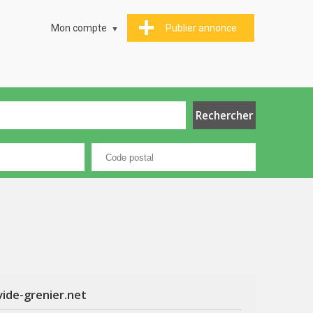
Mon compte
Publier annonce
vide-grenier.net