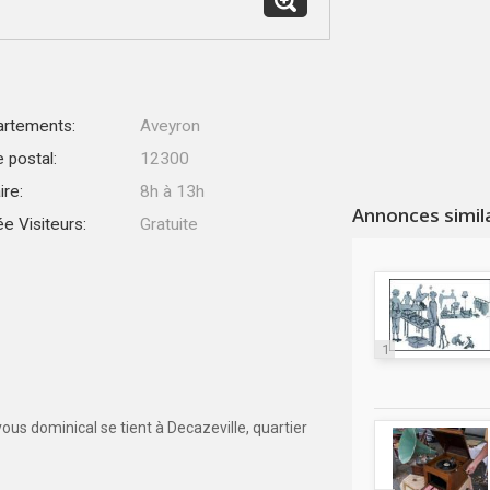
rtements:
Aveyron
 postal:
12300
ire:
8h à 13h
Annonces simil
ée Visiteurs:
Gratuite
1
us dominical se tient à Decazeville, quartier