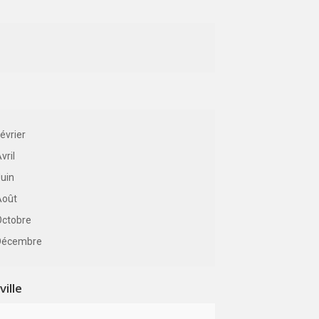
évrier
vril
uin
Août
Octobre
Décembre
ille