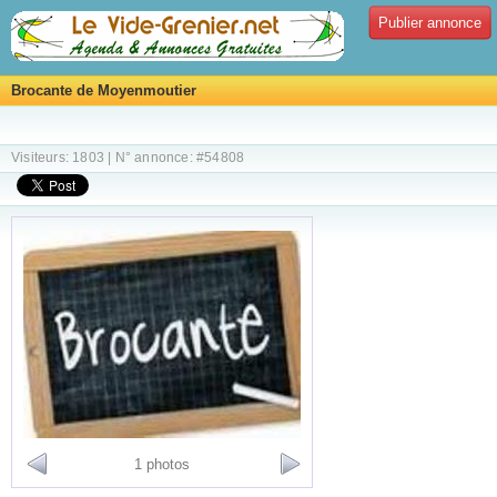
Publier annonce
Brocante de Moyenmoutier
Visiteurs: 1803 | N° annonce: #54808
1 photos