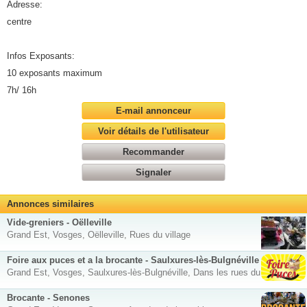
Adresse:
centre
Infos Exposants:
10 exposants maximum
7h/ 16h
E-mail annonceur
Voir détails de l'utilisateur
Recommander
Signaler
Annonces similaires
Vide-greniers - Oëlleville
Grand Est, Vosges, Oëlleville, Rues du village
Foire aux puces et a la brocante - Saulxures-lès-Bulgnéville
Grand Est, Vosges, Saulxures-lès-Bulgnéville, Dans les rues du village
Brocante - Senones