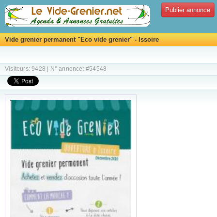
Publier annonce
Vide grenier permanent "Eco vide grenier" - Issoire
Visiteurs: 9428 | N° annonce: #54548