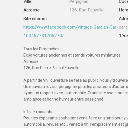
Ville:
Perpignan
Code
Adresse:
126, Rue Fauvelle
Hora
Site internet:
Adre
https://www.facebook.com/Vintage-Gardian-Car-
car.
100457731705770/
1ère 
Tous les Dimanches
Expo voitures anciennes et stands voitures miniatures
Adresse:
126, Rue Pierre Pascal Fauvelle
A partir de 9h l'ouverture se fera au public, vous y trouve
Un nouveau rdv sur perpignan pour les amateurs d'automo
ayant un rapport avec l'automobile. Grand site avec tout c
ambiance et bonne humeur entre passionné
Infos Exposants:
Pour les exposants souhaitant venir faire un stand pour 
automobilia, revues etc... venez à 9h, l'emplacement est gr