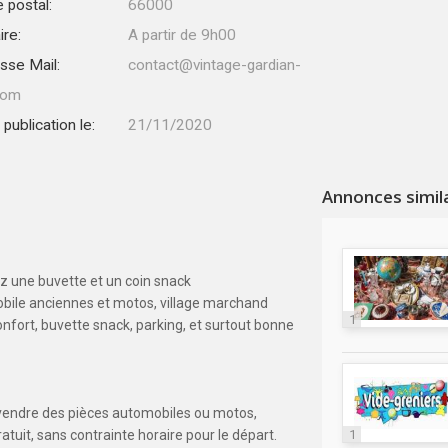
 postal:
66000
ire:
A partir de 9h00
sse Mail:
contact@vintage-gardian-
com
publication le:
21/11/2020
Annonces simil
rez une buvette et un coin snack
bile anciennes et motos, village marchand
1
onfort, buvette snack, parking, et surtout bonne
y vendre des pièces automobiles ou motos,
atuit, sans contrainte horaire pour le départ.
1