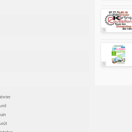
1
1
évrier
vril
uin
Août