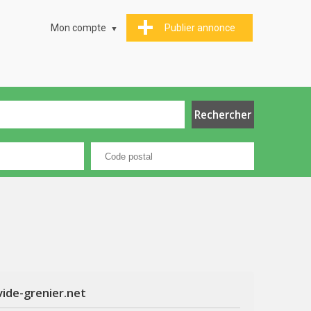
Mon compte
Publier annonce
vide-grenier.net