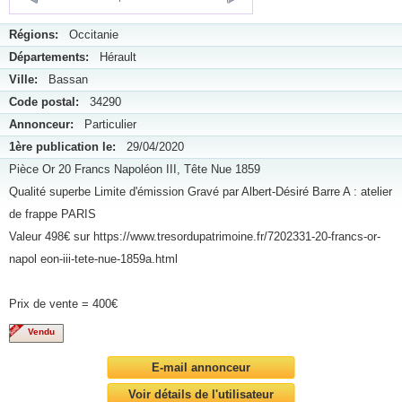
Régions:
Occitanie
Départements:
Hérault
Ville:
Bassan
Code postal:
34290
Annonceur:
Particulier
1ère publication le:
29/04/2020
Pièce Or 20 Francs Napoléon III, Tête Nue 1859
Qualité superbe Limite d'émission Gravé par Albert-Désiré Barre A : atelier
de frappe PARIS
Valeur 498€ sur https://www.tresordupatrimoine.fr/7202331-20-francs-or-
napol eon-iii-tete-nue-1859a.html
Prix de vente = 400€
Vendu
E-mail annonceur
Voir détails de l'utilisateur