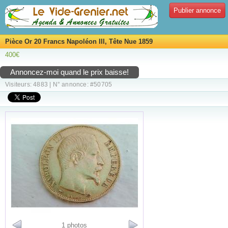
Publier annonce
Pièce Or 20 Francs Napoléon III, Tête Nue 1859
400€
Annoncez-moi quand le prix baisse!
Visiteurs: 4883 | N° annonce: #50705
1 photos