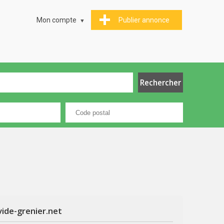
Mon compte
Publier annonce
vide-grenier.net