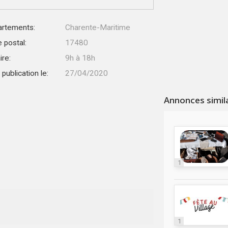
rtements:
Charente-Maritime
 postal:
17480
ire:
9h à 18h
publication le:
27/04/2020
Annonces simil
1
1