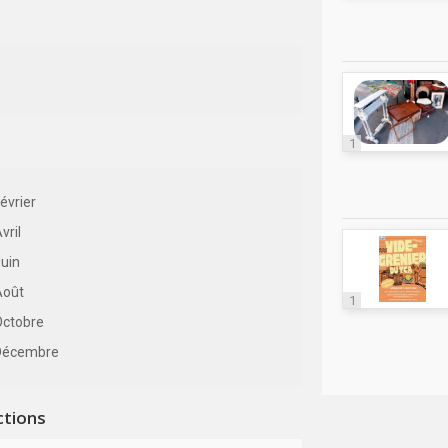
1
évrier
vril
uin
Août
1
Octobre
Décembre
ctions