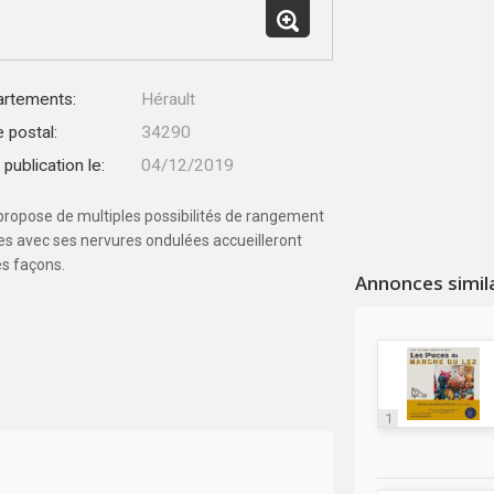
rtements:
Hérault
 postal:
34290
publication le:
04/12/2019
is propose de multiples possibilités de rangement
lles avec ses nervures ondulées accueilleront
es façons.
Annonces simil
1