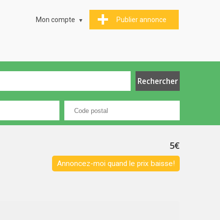
Mon compte
Publier annonce
5€
Annoncez-moi quand le prix baisse!