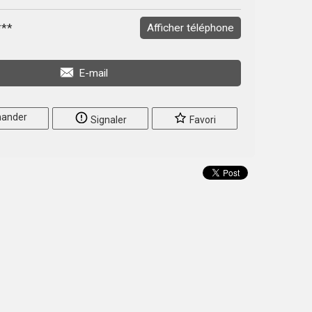
***
Afficher téléphone
E-mail
ander
Signaler
Favori