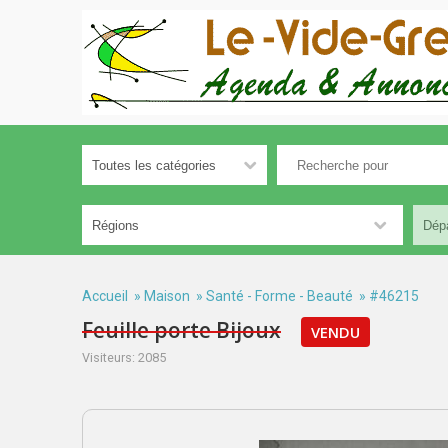
Accueil
»
Maison
»
Santé - Forme - Beauté
» #46215
Feuille porte Bijoux
VENDU
Visiteurs: 2085