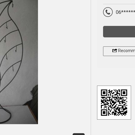
06*****
Recomm