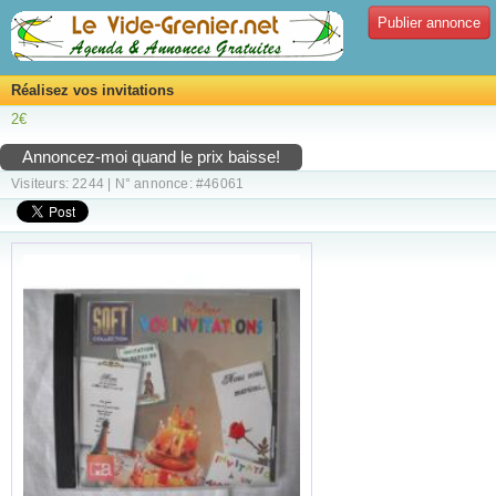
Publier annonce
Réalisez vos invitations
2€
Annoncez-moi quand le prix baisse!
Visiteurs: 2244 | N° annonce: #46061