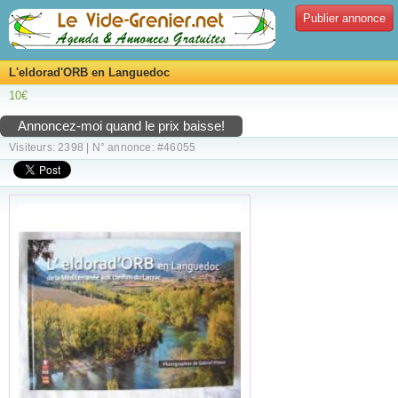
Publier annonce
L'eldorad'ORB en Languedoc
10€
Annoncez-moi quand le prix baisse!
Visiteurs: 2398 | N° annonce: #46055