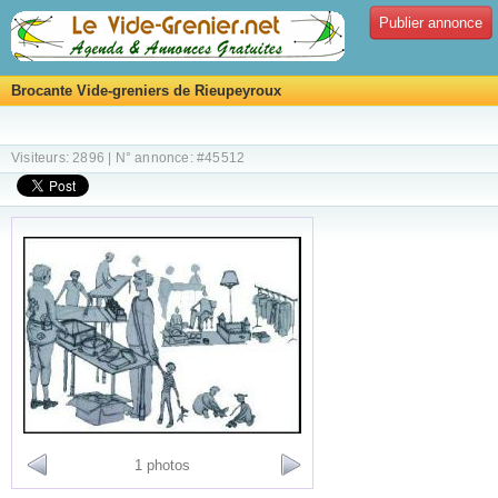
Publier annonce
Brocante Vide-greniers de Rieupeyroux
Visiteurs: 2896 | N° annonce: #45512
1 photos