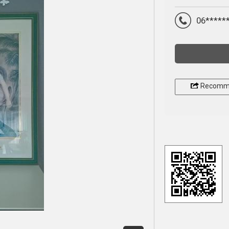
06*****
Recomm