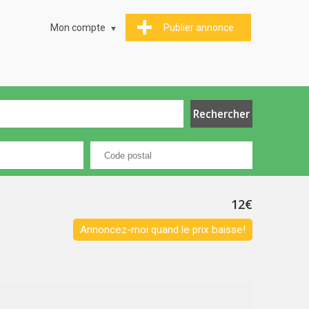
Mon compte
Publier annonce
12€
Annoncez-moi quand le prix baisse!