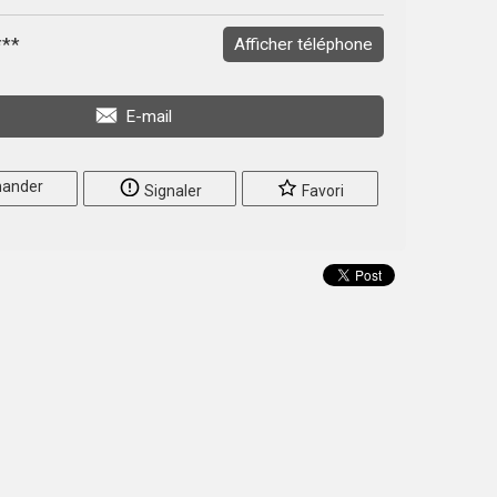
***
Afficher téléphone
E-mail
ander
Signaler
Favori