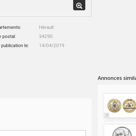
rtements:
Hérault
 postal:
34290
publication le:
14/04/2019
Annonces simil
1