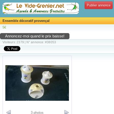
Publier annonce
Ensemble décoratif provençal
5€
Annoncez-moi quand le prix baisse!
Visiteurs: 2379 | N° annonce: #38053
3 photos