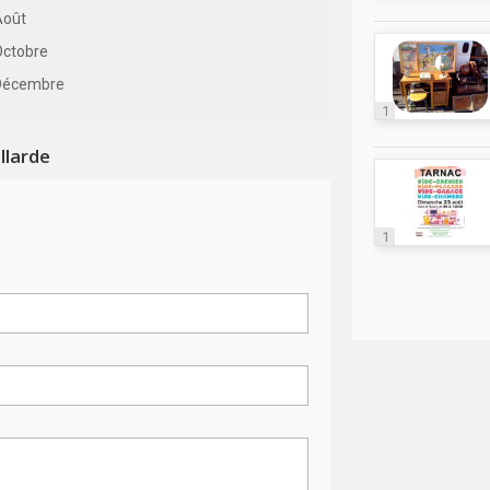
Août
Octobre
Décembre
1
llarde
1