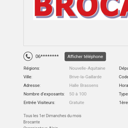
06********
Afficher téléphone
Régions:
Nouvelle-Aquitaine
Dépa
Ville:
Brive-la-Gaillarde
Code
Adresse:
Halle Brassens
Hora
Nombre d'exposants:
50 à 100
Type
Entrée Visiteurs:
Gratuite
1ère 
Tous les 1er Dimanches du mois
Brocante