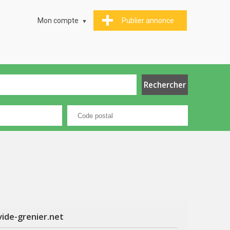
Mon compte
Publier annonce
vide-grenier.net