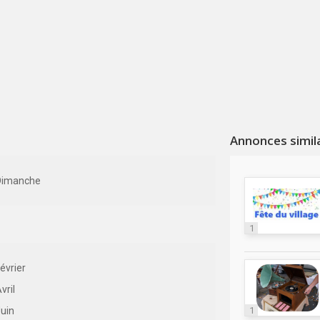
Annonces simil
Dimanche
1
évrier
vril
uin
1