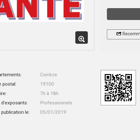
Recomm
rtements:
Corrèze
 postal:
19100
ire:
7h à 18h
 d'exposants:
Professionnels
publication le:
05/01/2019