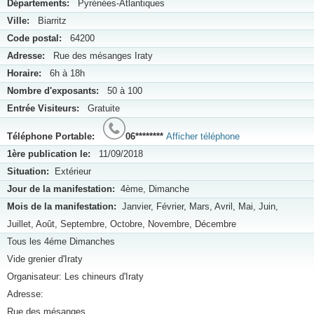
Départements:
Pyrénées-Atlantiques
Ville:
Biarritz
Code postal:
64200
Adresse:
Rue des mésanges Iraty
Horaire:
6h à 18h
Nombre d'exposants:
50 à 100
Entrée Visiteurs:
Gratuite
Téléphone Portable:
06********
Afficher téléphone
1ère publication le:
11/09/2018
Situation:
Extérieur
Jour de la manifestation:
4ème, Dimanche
Mois de la manifestation:
Janvier, Février, Mars, Avril, Mai, Juin,
Juillet, Août, Septembre, Octobre, Novembre, Décembre
Tous les 4éme Dimanches
Vide grenier d'Iraty
Organisateur: Les chineurs d'Iraty
Adresse:
Rue des mésanges