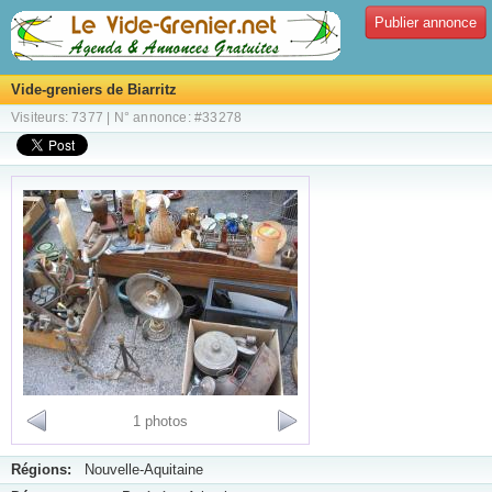
Publier annonce
Vide-greniers de Biarritz
Visiteurs: 7377 | N° annonce: #33278
1 photos
Régions:
Nouvelle-Aquitaine