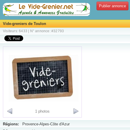
Publier annonce
Vide-greniers de Toulon
Visiteurs: 6433 | N° annonce: #32793
1 photos
Régions:
Provence-Alpes-Côte d'Azur