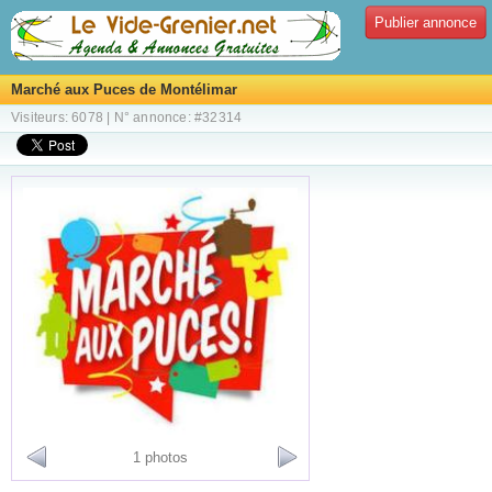
Publier annonce
Marché aux Puces de Montélimar
Visiteurs: 6078 | N° annonce: #32314
1 photos