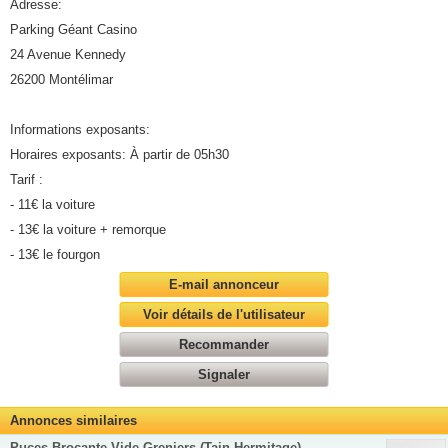
Adresse:
Parking Géant Casino
24 Avenue Kennedy
26200 Montélimar
Informations exposants:
Horaires exposants: À partir de 05h30
Tarif :
- 11€ la voiture
- 13€ la voiture + remorque
- 13€ le fourgon
E-mail annonceur
Voir détails de l'utilisateur
Recommander
Signaler
Annonces similaires
Puces Brocante Vide-Greniers (Tain Hermitage)