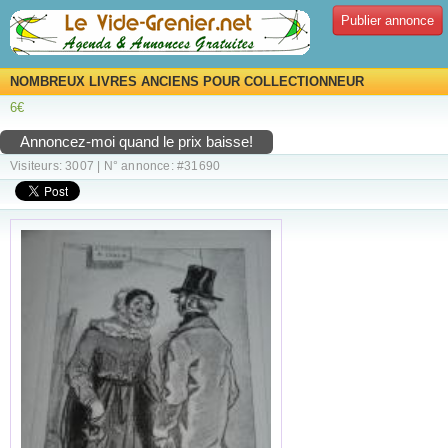
Publier annonce
NOMBREUX LIVRES ANCIENS POUR COLLECTIONNEUR
6€
Annoncez-moi quand le prix baisse!
Visiteurs: 3007 | N° annonce: #31690