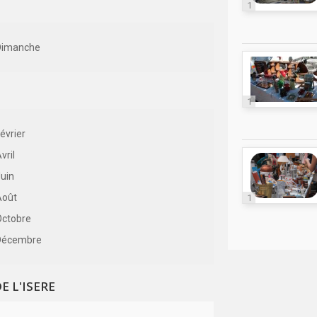
1
Dimanche
1
évrier
vril
uin
Août
1
Octobre
Décembre
E L'ISERE