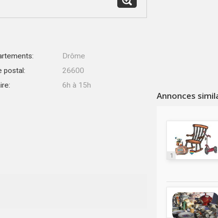
rtements:
Drôme
 postal:
26600
ire:
6h à 15h
Annonces simil
1