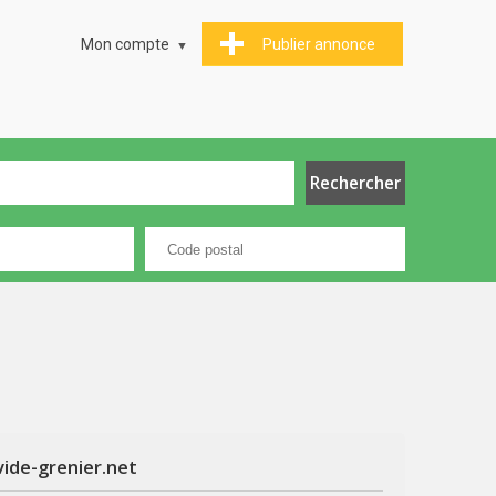
Mon compte
Publier annonce
vide-grenier.net