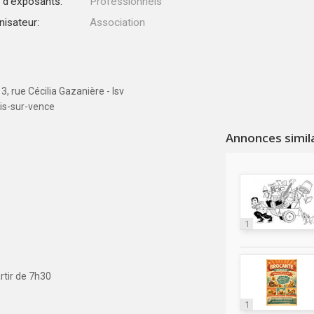
 d'exposants:
Professionnels
nisateur:
Association
, rue Cécilia Gazanière - lsv
is-sur-vence
Annonces simil
1
artir de 7h30
1