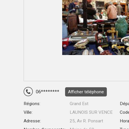
06********
Afficher téléphone
Régions:
Grand Est
Dépa
Ville:
LAUNOIS SUR VENCE
Code
Adresse:
25, Av R. Ponsart
Hora