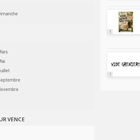
Dimanche
1
Mars
Mai
uillet
1
Septembre
Novembre
SUR VENCE