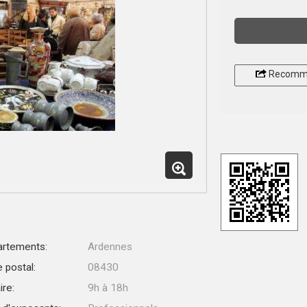
Recomm
rtements:
Ardennes
 postal:
08430
ire:
9h à 18h