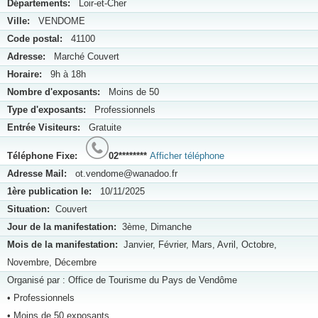
Départements:
Loir-et-Cher
Ville:
VENDOME
Code postal:
41100
Adresse:
Marché Couvert
Horaire:
9h à 18h
Nombre d'exposants:
Moins de 50
Type d'exposants:
Professionnels
Entrée Visiteurs:
Gratuite
Téléphone Fixe:
02********
Afficher téléphone
Adresse Mail:
ot.vendome@wanadoo.fr
1ère publication le:
10/11/2025
Situation:
Couvert
Jour de la manifestation:
3ème, Dimanche
Mois de la manifestation:
Janvier, Février, Mars, Avril, Octobre,
Novembre, Décembre
Organisé par : Office de Tourisme du Pays de Vendôme
• Professionnels
• Moins de 50 exposants