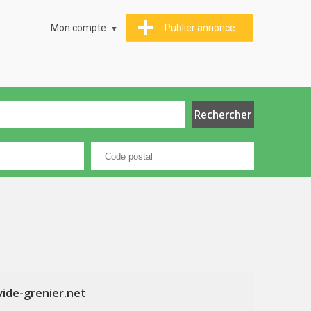
Mon compte
Publier annonce
vide-grenier.net