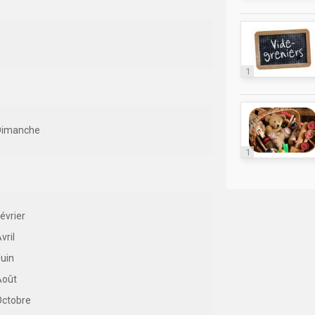
1
Dimanche
1
évrier
vril
uin
Août
Octobre