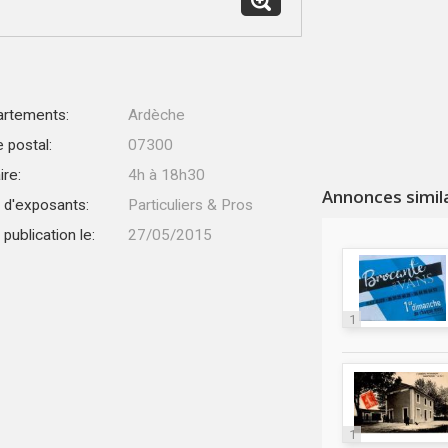
rtements:
Ardèche
 postal:
07300
ire:
4h à 18h30
Annonces simil
 d'exposants:
Particuliers & Pros
publication le:
27/05/2015
1
1