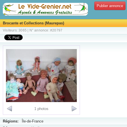
Publier annonce
Brocante et Collections (Maurepas)
Visiteurs: 3065 | N° annonce: #20797
1 photos
Régions:
Île-de-France