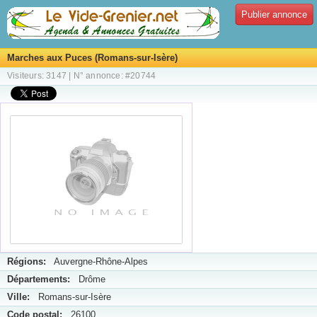
Publier annonce
Marches aux Puces (Romans-sur-Isère)
Visiteurs: 3147 | N° annonce: #20744
Régions:
Auvergne-Rhône-Alpes
Départements:
Drôme
Ville:
Romans-sur-Isère
Code postal:
26100