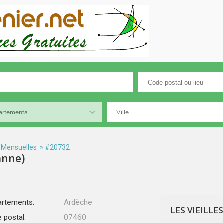
 Mensuelles
» #20732
Banne)
rtements:
Ardèche
LES VIEILLE
 postal:
07460