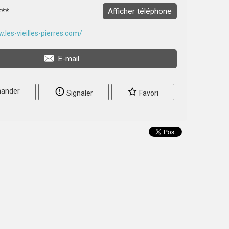
***
Afficher téléphone
.les-vieilles-pierres.com/
E-mail
ander
Signaler
Favori