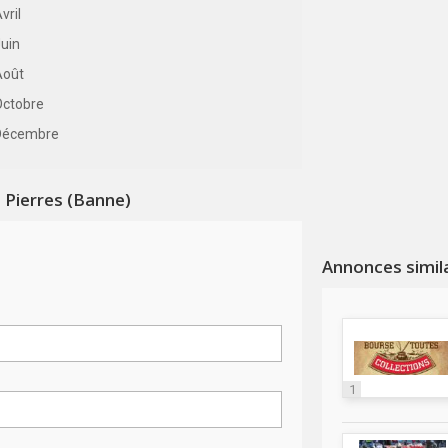
vril
uin
Août
Octobre
Décembre
 Pierres (Banne)
Annonces simil
1