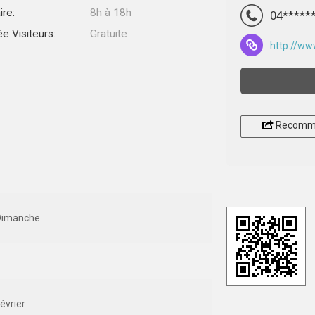
ire:
8h à 18h
04*****
ée Visiteurs:
Gratuite
http://www
Recomm
Dimanche
évrier