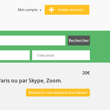
Mon compte
Publier annonce
20€
Paris ou par Skype, Zoom.
Annoncez-moi quand le prix baisse!