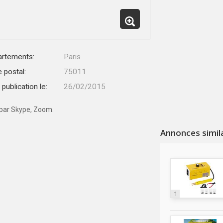
rtements:
Paris
 postal:
75011
publication le:
26/02/2015
 par Skype, Zoom.
Annonces simil
1