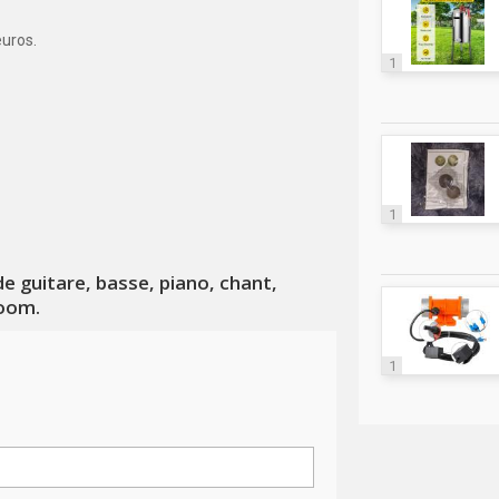
euros.
1
1
 guitare, basse, piano, chant,
Zoom.
1