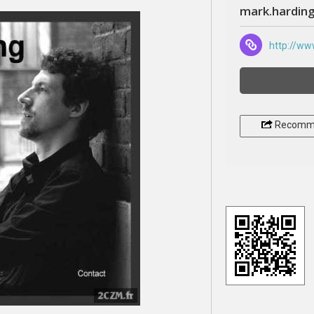
mark.hardin
http://w
Recomm