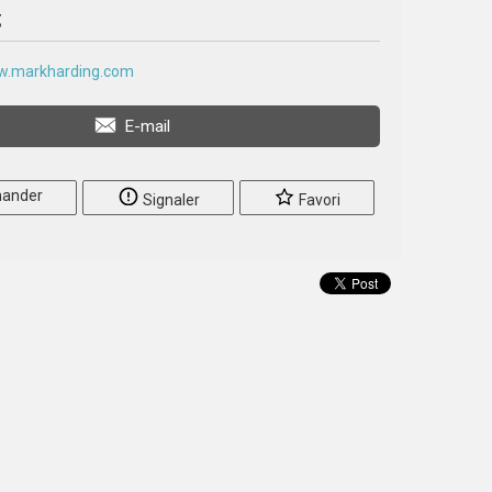
g
ww.markharding.com
E-mail
ander
Signaler
Favori