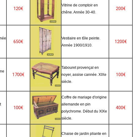
Vitrine de comptoir en
120€
200€
chêne. Année 30-40.
nnée
Vestiaire en tôle peinte.
650€
1200€
Année 1900/1910.
Tabouret provençal en
ine
1700€
100€
noyer, assise cannée. XIXe
siècle.
Coffre de mariage d'origine
t
allemande en pin
100€
400€
polychrome. Début du XIXe
siècle.
Chaise de jardin pliante en