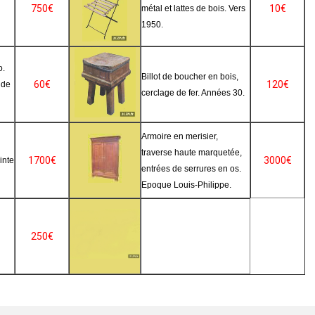
750€
10€
métal et lattes de bois. Vers
1950.
o.
Billot de boucher en bois,
60€
120€
 de
cerclage de fer. Années 30.
Armoire en merisier,
traverse haute marquetée,
1700€
3000€
inte
entrées de serrures en os.
Epoque Louis-Philippe.
250€