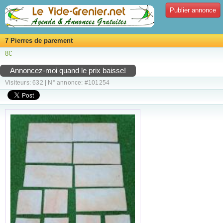
Publier annonce
7 Pierres de parement
8€
Annoncez-moi quand le prix baisse!
Visiteurs: 632 | N° annonce: #101254