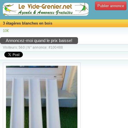
Publier annonce
3 étagères blanches en bois
10€
Annoncez-moi quand le prix baisse!
Visiteurs: 560 | N° annonce: #100488